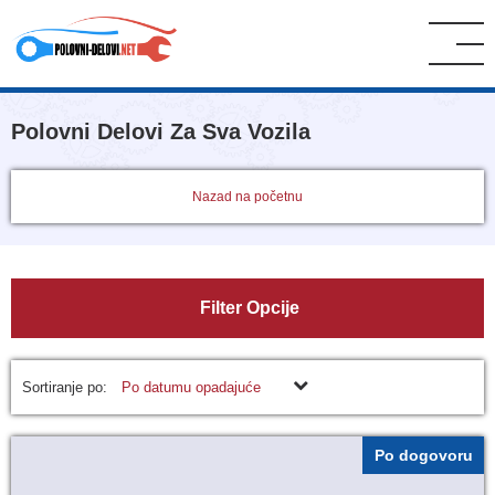
Polovni Delovi Za Sva Vozila
Nazad na početnu
Filter Opcije
Sortiranje po:
Po datumu opadajuće
Po dogovoru