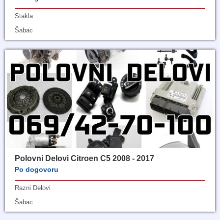
Stakla
Šabac
Polovni Delovi Citroen C5 2008 - 2017
Po dogovoru
Razni Delovi
Šabac