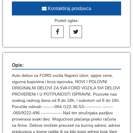
Kontaktiraj prodavca
Podeli oglas:
Opis:
Auto delovi za FORD vozila Najveći izbor, sjajne cene,
sigurna kupovina i brza isporuka. NOVI I POLOVNI
ORIGINALNI DELOVI ZA SVA FORD VOZILA SVI DELOVI
PROVERENI I U POTPUNOSTI ISPRAVNI. Pozovite nas
svakog radnog dana od 8 do 18h, i subotom od 8 do 16h.
Poručite odmah --------064 /122-36-53------------ -------
-065/9222-496 -------------- Naš tim stručnjaka pazljivo
proverava svaki deo. Mogućnost plaćanja preko računa
za firme. Delove možete preuzeti na kućnoj adresi, adresi
preduzeća u kome radite ili na bilo kojoj adresi koja Vam