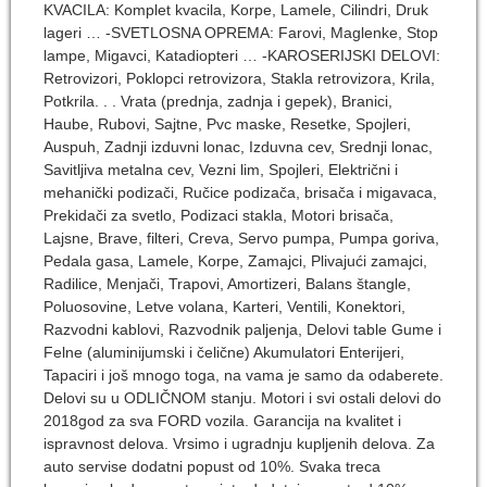
KVACILA: Komplet kvacila, Korpe, Lamele, Cilindri, Druk
lageri … -SVETLOSNA OPREMA: Farovi, Maglenke, Stop
lampe, Migavci, Katadiopteri … -KAROSERIJSKI DELOVI:
Retrovizori, Poklopci retrovizora, Stakla retrovizora, Krila,
Potkrila. . . Vrata (prednja, zadnja i gepek), Branici,
Haube, Rubovi, Sajtne, Pvc maske, Resetke, Spojleri,
Auspuh, Zadnji izduvni lonac, Izduvna cev, Srednji lonac,
Savitljiva metalna cev, Vezni lim, Spojleri, Električni i
mehanički podizači, Ručice podizača, brisača i migavaca,
Prekidači za svetlo, Podizaci stakla, Motori brisača,
Lajsne, Brave, filteri, Creva, Servo pumpa, Pumpa goriva,
Pedala gasa, Lamele, Korpe, Zamajci, Plivajući zamajci,
Radilice, Menjači, Trapovi, Amortizeri, Balans štangle,
Poluosovine, Letve volana, Karteri, Ventili, Konektori,
Razvodni kablovi, Razvodnik paljenja, Delovi table Gume i
Felne (aluminijumski i čelične) Akumulatori Enterijeri,
Tapaciri i još mnogo toga, na vama je samo da odaberete.
Delovi su u ODLIČNOM stanju. Motori i svi ostali delovi do
2018god za sva FORD vozila. Garancija na kvalitet i
ispravnost delova. Vrsimo i ugradnju kupljenih delova. Za
auto servise dodatni popust od 10%. Svaka treca