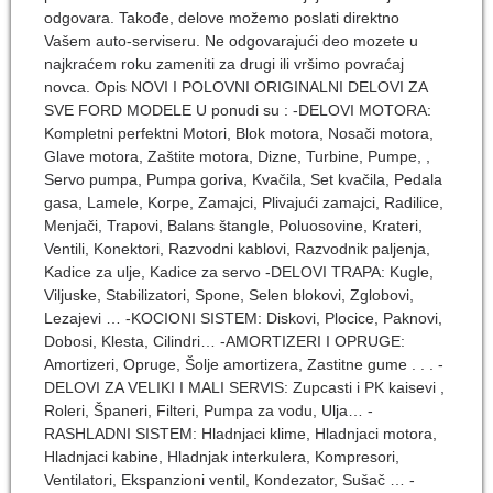
odgovara. Takođe, delove možemo poslati direktno
Vašem auto-serviseru. Ne odgovarajući deo mozete u
najkraćem roku zameniti za drugi ili vršimo povraćaj
novca. Opis NOVI I POLOVNI ORIGINALNI DELOVI ZA
SVE FORD MODELE U ponudi su : -DELOVI MOTORA:
Kompletni perfektni Motori, Blok motora, Nosači motora,
Glave motora, Zaštite motora, Dizne, Turbine, Pumpe, ,
Servo pumpa, Pumpa goriva, Kvačila, Set kvačila, Pedala
gasa, Lamele, Korpe, Zamajci, Plivajući zamajci, Radilice,
Menjači, Trapovi, Balans štangle, Poluosovine, Krateri,
Ventili, Konektori, Razvodni kablovi, Razvodnik paljenja,
Kadice za ulje, Kadice za servo -DELOVI TRAPA: Kugle,
Viljuske, Stabilizatori, Spone, Selen blokovi, Zglobovi,
Lezajevi … -KOCIONI SISTEM: Diskovi, Plocice, Paknovi,
Dobosi, Klesta, Cilindri… -AMORTIZERI I OPRUGE:
Amortizeri, Opruge, Šolje amortizera, Zastitne gume . . . -
DELOVI ZA VELIKI I MALI SERVIS: Zupcasti i PK kaisevi ,
Roleri, Španeri, Filteri, Pumpa za vodu, Ulja… -
RASHLADNI SISTEM: Hladnjaci klime, Hladnjaci motora,
Hladnjaci kabine, Hladnjak interkulera, Kompresori,
Ventilatori, Ekspanzioni ventil, Kondezator, Sušač … -