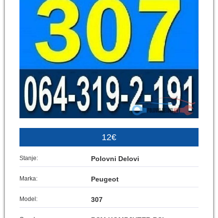
12€
Stanje:
Polovni Delovi
Marka:
Peugeot
Model:
307