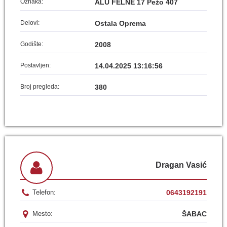
Oznaka:
ALU FELNE 17 Pežo 407
Delovi:
Ostala Oprema
Godište:
2008
Postavljen:
14.04.2025 13:16:56
Broj pregleda:
380
Dragan Vasić
0643192191
Telefon:
ŠABAC
Mesto: