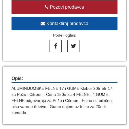
Pozovi prodavca
Kontaktiraj prodavca
Podeli oglas:
Opis:
ALUMINIJUMSKE FELNE 17 i GUME Kleber 205-55-17
za Pežo i Citroen . Cena 150e za 4 FELNE i 4 GUME .
FELNE odgovaraju za Pežo i Citroen . Felne su odlične,
nisu varene ili krive . Gume dajem uz felne za 20e 4
komada .