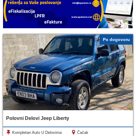
Po dogovoru
Polovni Delovi Jeep Liberty
Kompletan Auto U Delovima
Čačak