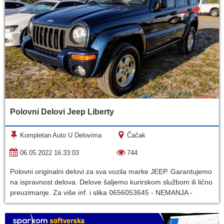
Polovni Delovi Jeep Liberty
Kompletan Auto U Delovima
Čačak
06.05.2022 16:33:03
744
Polovni originalni delovi za sva vozila marke JEEP. Garantujemo
na ispravnost delova. Delove šaljemo kurirskom službom ili lično
preuzimanje. Za više inf. i slika 0656053645 - NEMANJA -