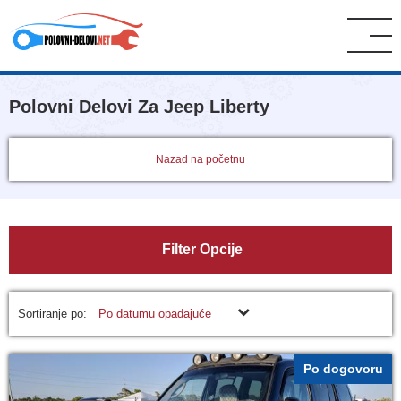
Polovni Delovi Za Jeep Liberty
Nazad na početnu
Filter Opcije
Sortiranje po:
Po datumu opadajuće
Po dogovoru