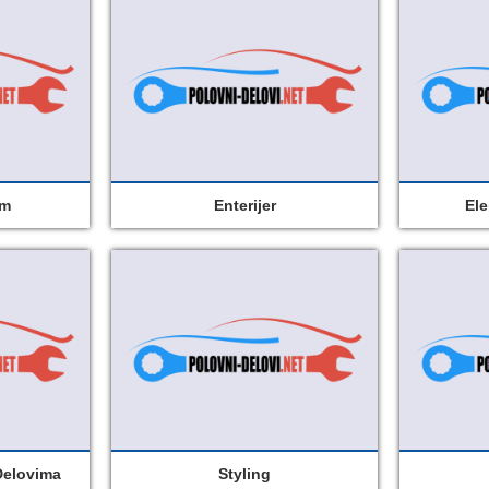
em
Enterijer
Ele
Delovima
Styling